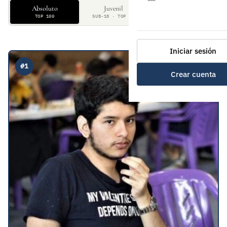
Absoluto
Juvenil
Mujeres
TOP 100
SUB-18 · TOP 50
TOP 50
Iniciar sesión
#1
Crear cuenta