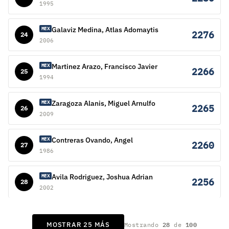
1995
Galaviz Medina, Atlas Adomaytis
MEX
2276
24
2006
Martinez Arazo, Francisco Javier
MEX
2266
25
1994
Zaragoza Alanis, Miguel Arnulfo
MEX
2265
26
2009
Contreras Ovando, Angel
MEX
2260
27
1986
Avila Rodriguez, Joshua Adrian
MEX
2256
28
2002
MOSTRAR 25 MÁS
Mostrando
28
de
100