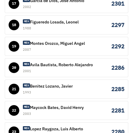
Garcia de Dios, Jose Antonio
2301
17
2002
Figueredo Losada, Leonel
MEX
2297
18
1988
Montes Orozco, Miguel Angel
MEX
2292
19
2007
Avila Bautista, Roberto Alejandro
MEX
2286
20
2001
Benitez Lozano, Javier
MEX
2285
21
1993
Maycock Bates, David Henry
MEX
2281
22
2003
Lopez Raygoza, Luis Alberto
MEX
2280
23