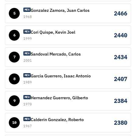
Gonzalez Zamora, Juan Carlos
MEX
2466
5
1968
Cori Quispe, Kevin Joel
MEX
2440
6
1999
Sandoval Mercado, Carlos
MEX
2434
7
2001
Garcia Guerrero, Isaac Antonio
MEX
2407
8
1989
Hernandez Guerrero, Gilberto
MEX
2384
9
1970
Calderin Gonzalez, Roberto
MEX
2380
10
1967