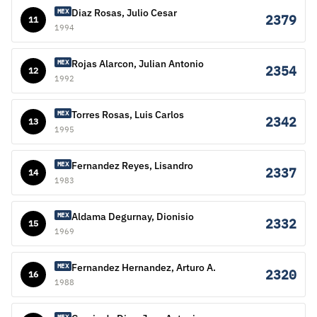
Diaz Rosas, Julio Cesar
MEX
2379
11
1994
Rojas Alarcon, Julian Antonio
MEX
2354
12
1992
Torres Rosas, Luis Carlos
MEX
2342
13
1995
Fernandez Reyes, Lisandro
MEX
2337
14
1983
Aldama Degurnay, Dionisio
MEX
2332
15
1969
Fernandez Hernandez, Arturo A.
MEX
2320
16
1988
MEX