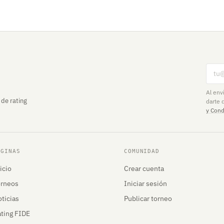
Corr
Al env
 de rating
darte 
y Cond
ÁGINAS
COMUNIDAD
icio
Crear cuenta
orneos
Iniciar sesión
ticias
Publicar torneo
ting FIDE