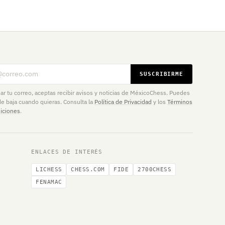
eo electrónico
SUSCRIBIRME
iar tu correo, aceptas recibir avisos y noticias de MéxicoChess. Puedes
de baja cuando quieras. Consulta la
Política de Privacidad
y los
Términos
iciones
.
ENLACES DE INTERÉS
LICHESS
CHESS.COM
FIDE
2700CHESS
FENAMAC