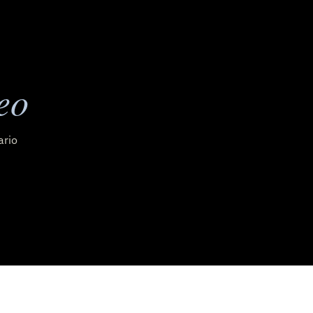
eo
ario