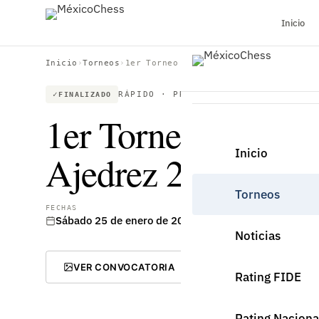
Inicio
Inicio
›
Torneos
›
1er Torneo del Circuito Escolar de A
RÁPIDO · PRESENCIAL
FINALIZADO
1er Torneo del Circ
Inicio
Ajedrez 2025
Torneos
FECHAS
UBICACIÓN
Sábado 25 de enero de 2025
Matamoros, Tamaulipa
Noticias
VER CONVOCATORIA
Rating FIDE
Rating Naciona