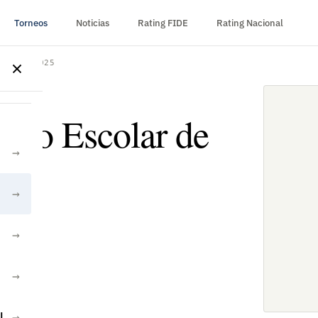
Torneos
Noticias
Rating FIDE
Rating Nacional
jedrez 2025
uito Escolar de
→
→
s
→
→
l
→