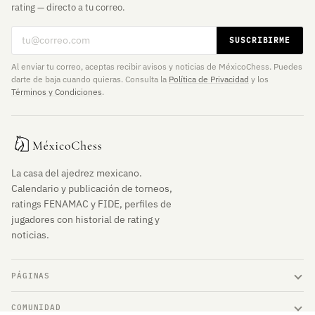
rating — directo a tu correo.
Correo electrónico
SUSCRIBIRME
Al enviar tu correo, aceptas recibir avisos y noticias de MéxicoChess. Puedes
darte de baja cuando quieras. Consulta la
Política de Privacidad
y los
Términos y Condiciones
.
La casa del ajedrez mexicano.
Calendario y publicación de torneos,
ratings FENAMAC y FIDE, perfiles de
jugadores con historial de rating y
noticias.
PÁGINAS
COMUNIDAD