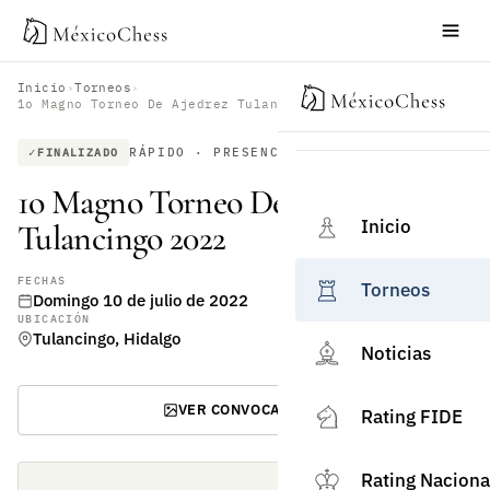
Inicio
›
Torneos
›
1o Magno Torneo De Ajedrez Tulancingo 2022
RÁPIDO · PRESENCIAL
FINALIZADO
1o Magno Torneo De Ajedrez
Inicio
Tulancingo 2022
FECHAS
Torneos
Domingo 10 de julio de 2022
UBICACIÓN
Tulancingo, Hidalgo
Noticias
VER CONVOCATORIA
Rating FIDE
Rating Naciona