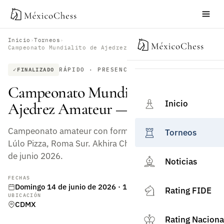
Inicio
›
Torneos
›
Campeonato Mundialito de Ajedrez Amateur — Junio 2026
RÁPIDO · PRESENCIAL
FINALIZADO
Campeonato Mundialito de
Inicio
Ajedrez Amateur — Junio 2026
Campeonato amateur con formato Wimbledon en
Torneos
Lúlo Pizza, Roma Sur. Akhira Chess Club, domingo 14
de junio 2026.
Noticias
FECHAS
Domingo 14 de junio de 2026 · 12:26 h
Rating FIDE
UBICACIÓN
CDMX
Rating Naciona