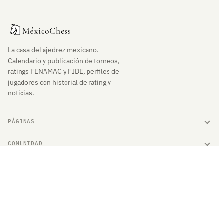
La casa del ajedrez mexicano.
Calendario y publicación de torneos,
ratings FENAMAC y FIDE, perfiles de
jugadores con historial de rating y
noticias.
PÁGINAS
COMUNIDAD
ENLACES DE INTERÉS
© 2026 MéxicoChess. Derechos Reservados.
Contacto
Privacidad
Términos