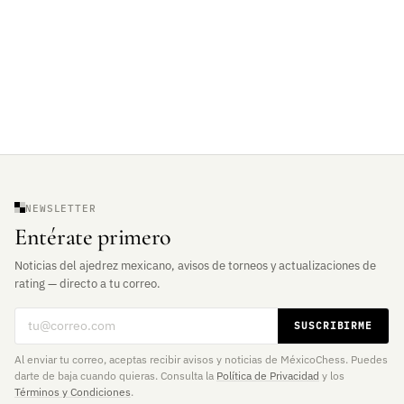
NEWSLETTER
Entérate primero
Noticias del ajedrez mexicano, avisos de torneos y actualizaciones de
rating — directo a tu correo.
Correo electrónico
SUSCRIBIRME
Al enviar tu correo, aceptas recibir avisos y noticias de MéxicoChess. Puedes
darte de baja cuando quieras. Consulta la
Política de Privacidad
y los
Términos y Condiciones
.