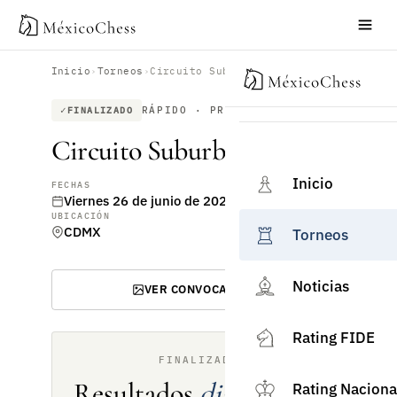
Inicio
›
Torneos
›
Circuito Suburbano X
RÁPIDO · PRESENCIAL
FINALIZADO
Circuito Suburbano X
Inicio
FECHAS
Viernes 26 de junio de 2026
UBICACIÓN
CDMX
Torneos
Noticias
VER CONVOCATORIA
Rating FIDE
FINALIZADO
Resultados
disponibles
Rating Naciona