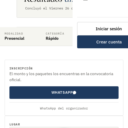
Concluyó el Viernes 26 de junio de 2026
Iniciar sesión
MODALIDAD
CATEGORÍA
RITMO DE JUEGO
Presencial
Rápido
10 min + 5 seg
Crear cuenta
INSCRIPCIÓN
El monto y los paquetes los encuentras en la convocatoria
oficial.
WHATSAPP
WhatsApp del organizador
LUGAR