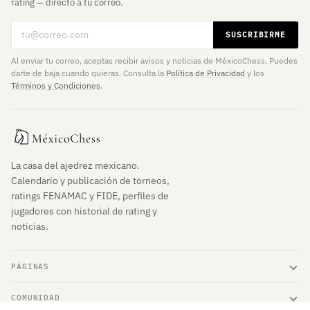
rating — directo a tu correo.
Correo electrónico
SUSCRIBIRME
Al enviar tu correo, aceptas recibir avisos y noticias de MéxicoChess. Puedes
darte de baja cuando quieras. Consulta la
Política de Privacidad
y los
Términos y Condiciones
.
La casa del ajedrez mexicano.
Calendario y publicación de torneos,
ratings FENAMAC y FIDE, perfiles de
jugadores con historial de rating y
noticias.
PÁGINAS
COMUNIDAD