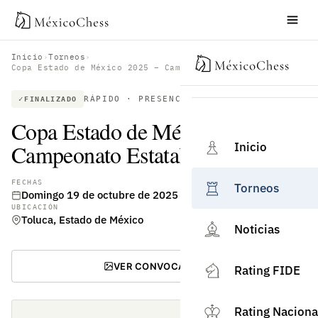
Inicio
›
Torneos
›
Copa Estado de México 2025 – Campeonato Estatal Abierto
RÁPIDO · PRESENCIAL · RATING FIDE
FINALIZADO
Copa Estado de México 2025 –
Inicio
Campeonato Estatal Abierto
FECHAS
Torneos
Domingo 19 de octubre de 2025
UBICACIÓN
Toluca, Estado de México
Noticias
VER CONVOCATORIA
Rating FIDE
Rating Naciona