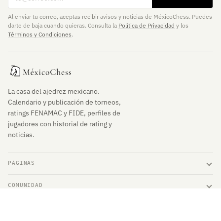
Al enviar tu correo, aceptas recibir avisos y noticias de MéxicoChess. Puedes
darte de baja cuando quieras. Consulta la
Política de Privacidad
y los
Términos y Condiciones
.
La casa del ajedrez mexicano.
Calendario y publicación de torneos,
ratings FENAMAC y FIDE, perfiles de
jugadores con historial de rating y
noticias.
PÁGINAS
COMUNIDAD
ENLACES DE INTERÉS