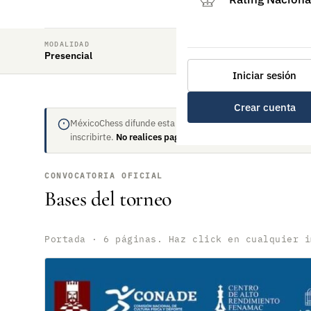
MODALIDAD
CATEGORÍA
Presencial
Clásico
Iniciar sesión
Crear cuenta
MéxicoChess difunde esta convocatoria pero no organiza el 
inscribirte.
No realices pagos sin antes validar.
CONVOCATORIA OFICIAL
Bases del torneo
Portada · 6 páginas. Haz click en cualquier i