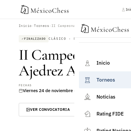
Ini
Inicio
›
Torneos
›
CLÁSICO · PRESENCIAL · RATING FI
FINALIZADO
II Campeonato Nac
Inicio
Ajedrez Amateur “P
Torneos
FECHAS
Viernes 24 de noviembre de 2023 – Domingo 26 de n
Noticias
VER CONVOCATORIA
Rating FIDE
Rating Naciona