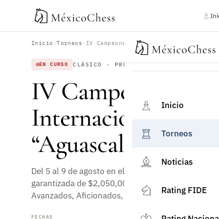
Ini
Inicio
›
Torneos
›
CLÁSICO · PRESENCIAL · RATING FIDE
EN CURSO
IV Campeonato Nac
Inicio
Internacional de Aj
Torneos
“Aguascalientes 202
Noticias
Del 5 al 9 de agosto en el Complejo Tres Centurias
garantizada de $2,050,000. Categorías Internacio
Rating FIDE
Avanzados, Aficionados, e Infantiles/Juveniles (S
Rating Naciona
FECHAS