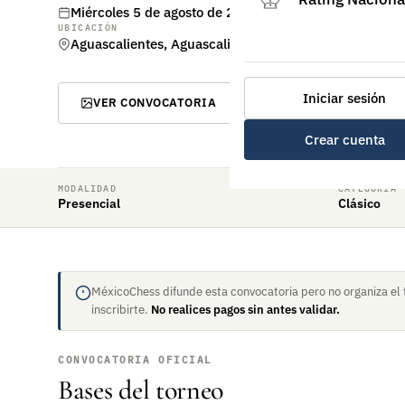
Miércoles 5 de agosto de 2026 – Domingo 9 de agosto
UBICACIÓN
Aguascalientes, Aguascalientes
Iniciar sesión
VER CONVOCATORIA
Crear cuenta
MODALIDAD
CATEGORÍA
Presencial
Clásico
MéxicoChess difunde esta convocatoria pero no organiza el 
inscribirte.
No realices pagos sin antes validar.
CONVOCATORIA OFICIAL
Bases del torneo