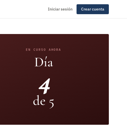
Iniciar sesión
Crear cuenta
EN CURSO AHORA
Día
4
de 5