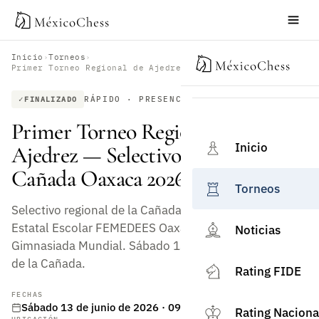
Inicio
›
Torneos
›
Primer Torneo Regional de Ajedrez — Selectivo FEMEDEES Cañada Oaxaca 2026
RÁPIDO · PRESENCIAL
FINALIZADO
Primer Torneo Regional de
Inicio
Ajedrez — Selectivo FEMEDEES
Cañada Oaxaca 2026
Torneos
Selectivo regional de la Cañada para el Campeonato
Estatal Escolar FEMEDEES Oaxaca 2026, rumbo a la
Noticias
Gimnasiada Mundial. Sábado 13 de junio, Universidad
de la Cañada.
Rating FIDE
FECHAS
Sábado 13 de junio de 2026 · 09:00 h
Rating Naciona