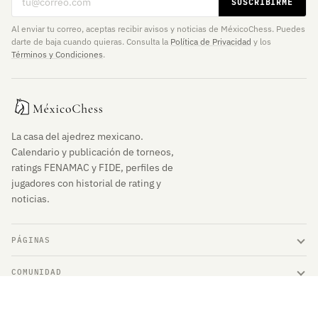
SUSCRIBIRME
Al enviar tu correo, aceptas recibir avisos y noticias de MéxicoChess. Puedes
darte de baja cuando quieras. Consulta la
Política de Privacidad
y los
Términos y Condiciones
.
La casa del ajedrez mexicano.
Calendario y publicación de torneos,
ratings FENAMAC y FIDE, perfiles de
jugadores con historial de rating y
noticias.
PÁGINAS
COMUNIDAD
ENLACES DE INTERÉS