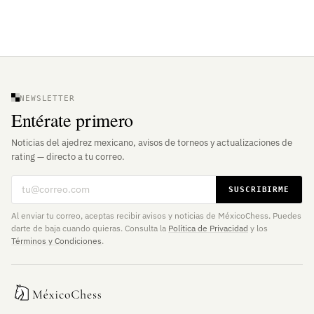
NEWSLETTER
Entérate primero
Noticias del ajedrez mexicano, avisos de torneos y actualizaciones de
rating — directo a tu correo.
Correo electrónico
SUSCRIBIRME
Al enviar tu correo, aceptas recibir avisos y noticias de MéxicoChess. Puedes
darte de baja cuando quieras. Consulta la
Política de Privacidad
y los
Términos y Condiciones
.