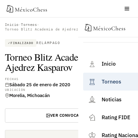
Inicio
›
Torneos
›
Torneo Blitz Academia de Ajedrez Kasparov
RELÁMPAGO
FINALIZADO
Torneo Blitz Academia de
Inicio
Ajedrez Kasparov
FECHAS
Torneos
Sábado 25 de enero de 2020
UBICACIÓN
Morelia, Michoacán
Noticias
VER CONVOCATORIA
Rating FIDE
Rating Naciona