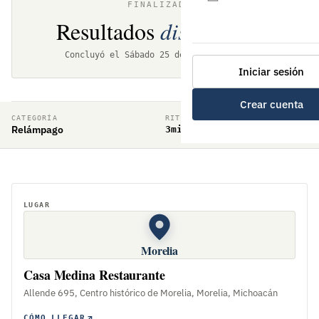
FINALIZADO
Resultados
disponibles
Concluyó el Sábado 25 de enero de 2020
Iniciar sesión
Crear cuenta
CATEGORÍA
RITMO DE JUEGO
Relámpago
3min + 2min
LUGAR
Morelia
Casa Medina Restaurante
Allende 695, Centro histórico de Morelia, Morelia, Michoacán
CÓMO LLEGAR