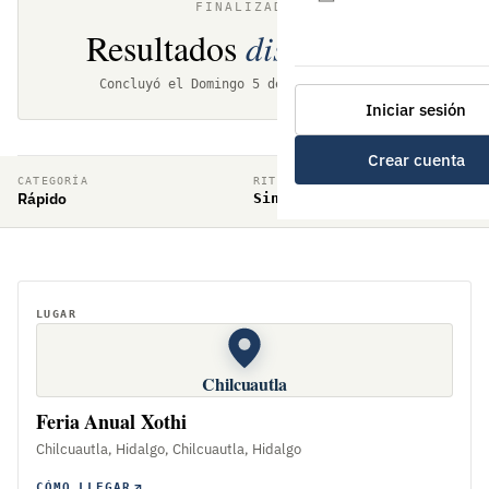
FINALIZADO
Resultados
disponibles
Concluyó el Domingo 5 de enero de 2020
Iniciar sesión
Crear cuenta
CATEGORÍA
RITMO DE JUEGO
Rápido
Sin Definir
LUGAR
Chilcuautla
Feria Anual Xothi
Chilcuautla, Hidalgo, Chilcuautla, Hidalgo
CÓMO LLEGAR