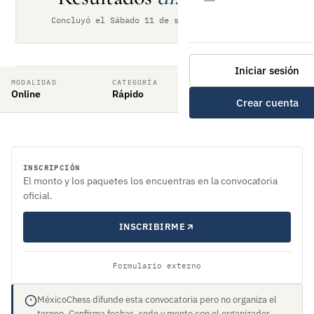
Concluyó el Sábado 11 de septiembre de 2021
Iniciar sesión
MODALIDAD
CATEGORÍA
RITMO DE JUEGO
Online
Rápido
10min + 5sec
Crear cuenta
INSCRIPCIÓN
El monto y los paquetes los encuentras en la convocatoria
oficial.
INSCRIBIRME
Formulario externo
MéxicoChess difunde esta convocatoria pero no organiza el
torneo. Confirma fechas, sede y monto con el organizador