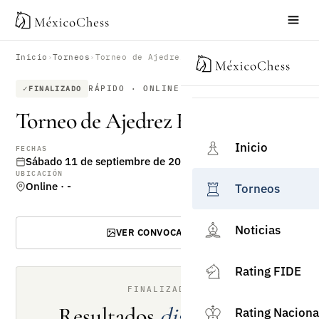
Inicio
›
Torneos
›
Torneo de Ajedrez Rápido Online
RÁPIDO · ONLINE
FINALIZADO
Torneo de Ajedrez Rápido Online
Inicio
FECHAS
Sábado 11 de septiembre de 2021
UBICACIÓN
Online · -
Torneos
Noticias
VER CONVOCATORIA
Rating FIDE
FINALIZADO
Resultados
disponibles
Rating Naciona