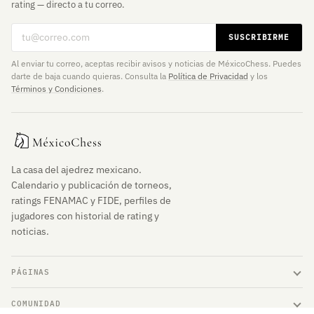
rating — directo a tu correo.
Correo electrónico
SUSCRIBIRME
Al enviar tu correo, aceptas recibir avisos y noticias de MéxicoChess. Puedes
darte de baja cuando quieras. Consulta la
Política de Privacidad
y los
Términos y Condiciones
.
La casa del ajedrez mexicano.
Calendario y publicación de torneos,
ratings FENAMAC y FIDE, perfiles de
jugadores con historial de rating y
noticias.
PÁGINAS
COMUNIDAD