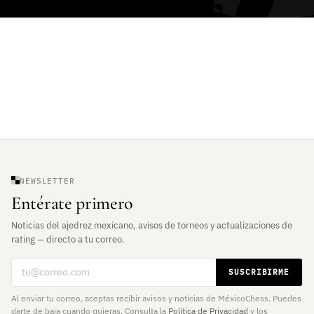
NEWSLETTER
Entérate primero
Noticias del ajedrez mexicano, avisos de torneos y actualizaciones de
rating — directo a tu correo.
Correo electrónico
SUSCRIBIRME
Al enviar tu correo, aceptas recibir avisos y noticias de MéxicoChess. Puedes
darte de baja cuando quieras. Consulta la
Política de Privacidad
y los