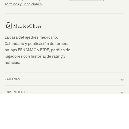
Términos y Condiciones
.
La casa del ajedrez mexicano.
Calendario y publicación de torneos,
ratings FENAMAC y FIDE, perfiles de
jugadores con historial de rating y
noticias.
PÁGINAS
COMUNIDAD
ENLACES DE INTERÉS
© 2026 MéxicoChess. Derechos Reservados.
Contacto
Privacidad
Términos