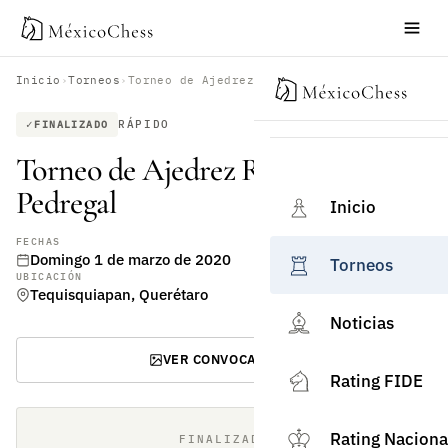
Inicio
›
Torneos
›
Torneo de Ajedrez Rápido Plaza Pedregal
RÁPIDO
FINALIZADO
Torneo de Ajedrez Rápido Plaza
Pedregal
Inicio
FECHAS
Domingo 1 de marzo de 2020
Torneos
UBICACIÓN
Tequisquiapan, Querétaro
Noticias
VER CONVOCATORIA
Rating FIDE
Rating Naciona
FINALIZADO