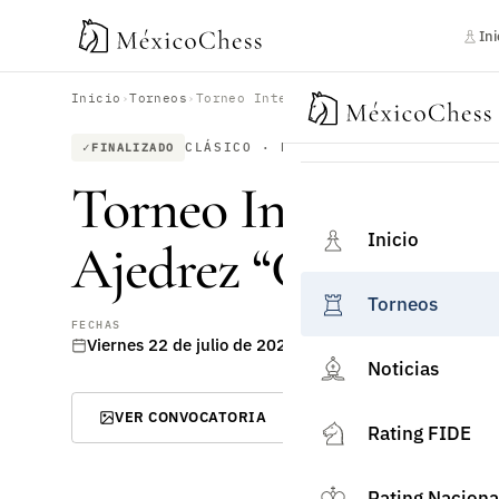
Ini
Inicio
›
Torneos
›
Torneo Internacional Abierto de Ajed
CLÁSICO · PRESENCIAL
FINALIZADO
Torneo Internacion
Inicio
Ajedrez “Coatl”
Torneos
FECHAS
Viernes 22 de julio de 2022 – Domingo 24 de julio de
Noticias
VER CONVOCATORIA
Rating FIDE
Rating Naciona