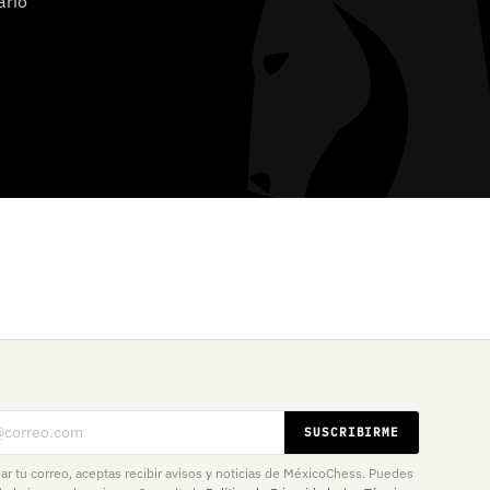
ario
eo electrónico
SUSCRIBIRME
iar tu correo, aceptas recibir avisos y noticias de MéxicoChess. Puedes