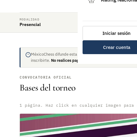
MODALIDAD
Presencial
Iniciar sesión
Crear cuenta
MéxicoChess difunde esta convocatoria pero no organiza el 
inscribirte.
No realices pagos sin antes validar.
CONVOCATORIA OFICIAL
Bases del torneo
1 página. Haz click en cualquier imagen para 