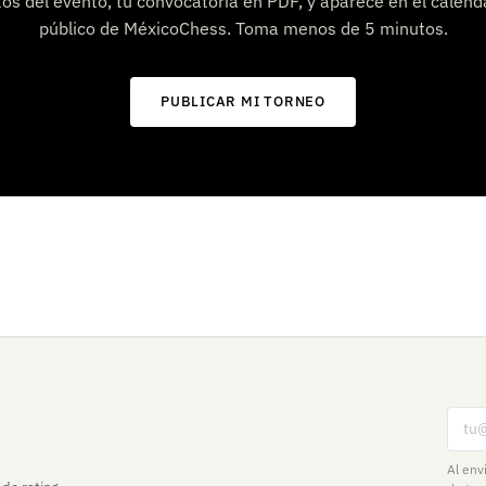
os del evento, tu convocatoria en PDF, y aparece en el calend
público de MéxicoChess. Toma menos de 5 minutos.
PUBLICAR MI TORNEO
Corr
Al env