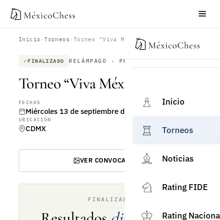
Inicio
›
Torneos
›
Torneo “Viva México”
RELÁMPAGO · PRESENCIAL
FINALIZADO
Torneo “Viva México”
Inicio
FECHAS
Miércoles 13 de septiembre de 2023
UBICACIÓN
CDMX
Torneos
Noticias
VER CONVOCATORIA
Rating FIDE
FINALIZADO
Resultados
disponibles
Rating Naciona