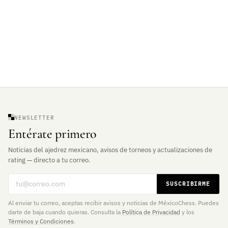
NEWSLETTER
Entérate primero
Noticias del ajedrez mexicano, avisos de torneos y actualizaciones de
rating — directo a tu correo.
Correo electrónico
SUSCRIBIRME
Al enviar tu correo, aceptas recibir avisos y noticias de MéxicoChess. Puedes
darte de baja cuando quieras. Consulta la
Política de Privacidad
y los
Términos y Condiciones
.