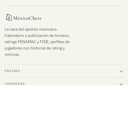
La casa del ajedrez mexicano.
Calendario y publicación de torneos,
ratings FENAMAC y FIDE, perfiles de
jugadores con historial de rating y
noticias.
PÁGINAS
COMUNIDAD
ENLACES DE INTERÉS
© 2026 MéxicoChess. Derechos Reservados.
Contacto
Privacidad
Términos