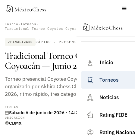
Inicio
›
Torneos
›
Tradicional Torneo Coyotes Coyoacán — Junio 2026
RÁPIDO · PRESENCIAL
FINALIZADO
Tradicional Torneo Coyotes
Inicio
Coyoacán — Junio 2026
Torneo presencial Coyotes Coyoacán en NOLA Jazz,
Torneos
organizado por Akhira Chess Club. Sábado 6 de junio
2026, ritmo rápido, tres categorías.
Noticias
FECHAS
Sábado 6 de junio de 2026 · 14:26 h
Rating FIDE
UBICACIÓN
CDMX
Rating Naciona