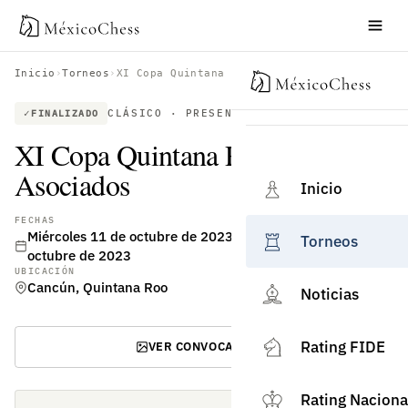
Inicio
›
Torneos
›
XI Copa Quintana Roo Cámara & Asociados
CLÁSICO · PRESENCIAL · RATING FIDE
FINALIZADO
XI Copa Quintana Roo Cámara &
Asociados
Inicio
FECHAS
Miércoles 11 de octubre de 2023 – Domingo 15 de
Torneos
octubre de 2023
UBICACIÓN
Cancún, Quintana Roo
Noticias
Rating FIDE
VER CONVOCATORIA
Rating Naciona