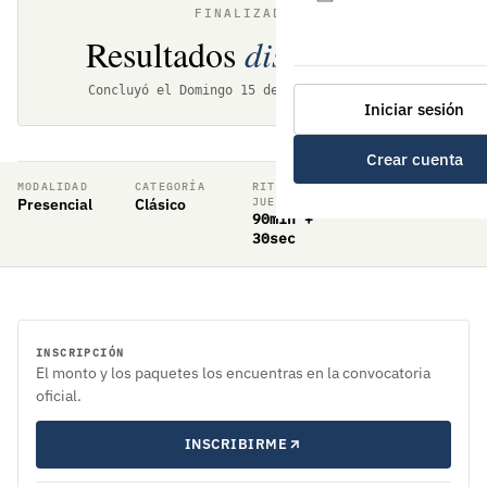
FINALIZADO
Resultados
disponibles
Concluyó el Domingo 15 de octubre de 2023
Iniciar sesión
Crear cuenta
MODALIDAD
CATEGORÍA
RITMO DE
VALIDEZ
Presencial
Clásico
JUEGO
Rating FIDE
90min +
30sec
INSCRIPCIÓN
El monto y los paquetes los encuentras en la convocatoria
oficial.
INSCRIBIRME