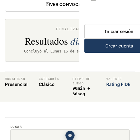
VER CONVOCATORIA
FINALIZADO
Iniciar sesión
Resultados
disponibles
Crear cuenta
Concluyó el Lunes 16 de septiembre de 2024
MODALIDAD
CATEGORÍA
RITMO DE
VALIDEZ
Presencial
Clásico
JUEGO
Rating FIDE
90min +
30seg
LUGAR