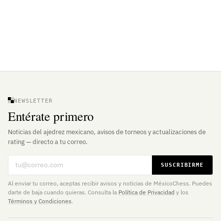
NEWSLETTER
Entérate primero
Noticias del ajedrez mexicano, avisos de torneos y actualizaciones de
rating — directo a tu correo.
Correo electrónico
SUSCRIBIRME
Al enviar tu correo, aceptas recibir avisos y noticias de MéxicoChess. Puedes
darte de baja cuando quieras. Consulta la
Política de Privacidad
y los
Términos y Condiciones
.