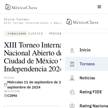
Inicio
›
Torneos
›
XIII Torneo Internacional y Nacional Abierto de Ajedrez de la Ciudad de México “Copa Independencia 2024”
CLÁSICO · PRESENCIAL · RATING FIDE
FINALIZADO
XIII Torneo Internacional y
Inicio
Nacional Abierto de Ajedrez de la
Ciudad de México “Copa
Torneos
Independencia 2024”
Noticias
FECHAS
Miércoles 11 de septiembre de 2024 – Lunes 16 de
septiembre de 2024
Rating FIDE
UBICACIÓN
CDMX
Rating Naciona